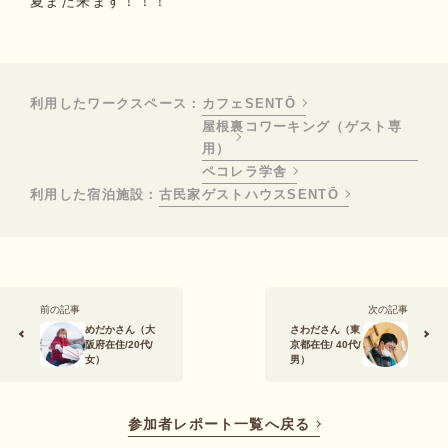
夏また来ます！！！
利用したワークスペース：
カフェSENTŌ
屋根裏コワーキング（ゲスト専
用）
ペコレラ学舎
利用した宿泊施設：
古民家ゲストハウスSENTŌ
前の記事
次の記事
めだかさん（大
さわださん（東
阪府在住/20代/
京都在住/ 40代/
女）
男）
参加者レポート一覧へ戻る