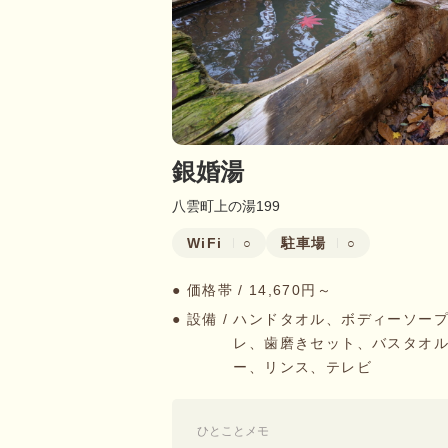
銀婚湯
八雲町上の湯199
WiFi
駐車場
○
○
● 価格帯 /
14,670円～
● 設備 /
ハンドタオル、ボディーソー
レ、歯磨きセット、バスタオ
ー、リンス、テレビ
ひとことメモ