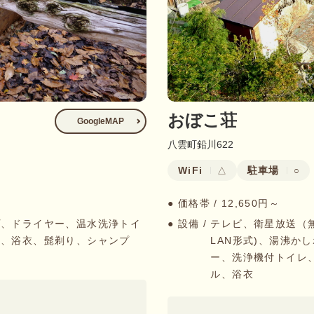
おぼこ荘
GoogleMAP
八雲町鉛川622
WiFi
駐車場
△
○
● 価格帯 /
12,650円～
プ、ドライヤー、温水洗浄トイ
● 設備 /
テレビ、衛星放送（
ル、浴衣、髭剃り、シャンプ
LAN形式)、湯沸か
ー、洗浄機付トイレ
ル、浴衣