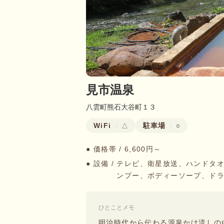
見市温泉
八雲町熊石大谷町１３
WiFi
駐車場
△
○
● 価格帯 /
6,600円～
● 設備 /
テレビ、衛星放送、ハンドタ
ンプー、ボディーソープ、ド
ひとことメモ
明治時代から伝わる源泉かけ流しの