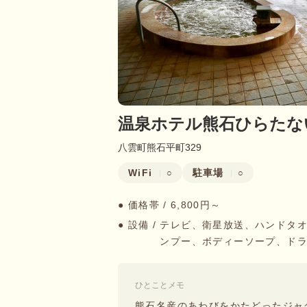
温泉ホテル熊石ひらたな
八雲町熊石平町329
WiFi
駐車場
○
○
● 価格帯 /
6,800円～
● 設備 /
テレビ、衛星放送、ハンドタ
ンプー、ボディーソープ、ド
ひとことメモ
熊石名産のあわびをかたどったジャグ