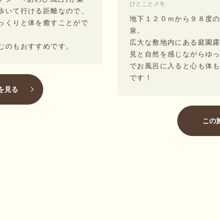
ひとことメモ
歩いて行ける距離なので、
地下１２０ｍから９８度
っくりと体を癒すことがで
泉。
広大な敷地内にある庭園
むのもおすすめです。
見と自然を感じながらゆ
でお風呂に入ると心も体
です！
を見る
この