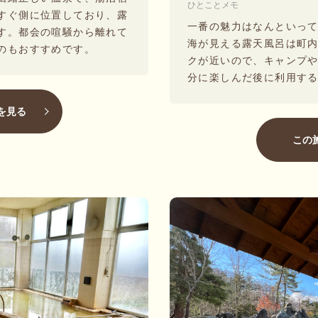
ひとことメモ
すぐ側に位置しており、露
一番の魅力はなんといっ
す。都会の喧騒から離れて
海が見える露天風呂は町
のもおすすめです。
クが近いので、キャンプ
分に楽しんだ後に利用す
を見る
この