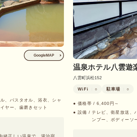
GoogleMAP
温泉ホテル八雲遊
八雲町浜松152
WiFi
駐車場
○
○
オル、バスタオル、浴衣、シャ
● 価格帯 /
6,400円～
ライヤー、歯磨きセット
● 設備 /
テレビ、衛星放送、
ンプー、ボディーソ
由緒正しい温泉で、湯治宿