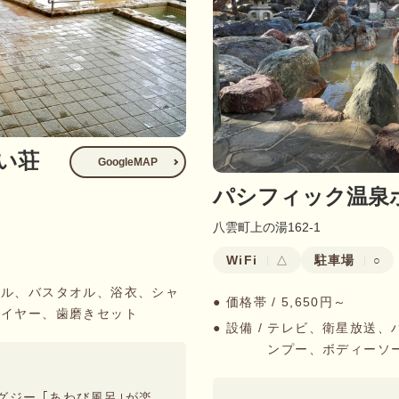
い荘
GoogleMAP
パシフィック温泉
八雲町上の湯162-1
WiFi
駐車場
△
○
オル、バスタオル、浴衣、シャ
● 価格帯 /
5,650円～
ライヤー、歯磨きセット
● 設備 /
テレビ、衛星放送、
ンプー、ボディーソ
ジー ｢あわび風呂｣が楽